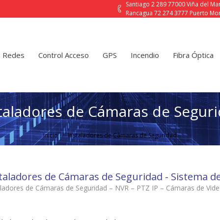
Santiago 2 289 77000 Viña del M
Rancagua 72 274 3777 Puerto Mon
Control Acceso
GPS
Incendio
Fibra Óptica
Contact
Redes
Control Acceso
GPS
Incendio
Fibra Óptica
taladores de Cámaras de Segur
Estás aquí:
Inicio
Instaladores de Cámaras de Seguridad
taladores de Cámaras de Seguridad - Sistema de
aladores de Cámaras de Seguridad – NVR – PTZ IP – Cámaras de Video