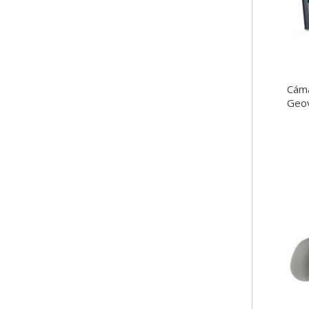
Cáma
Geov