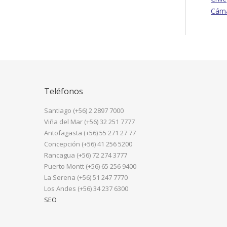
Cáma
Teléfonos
Santiago (+56) 2 2897 7000
Viña del Mar (+56) 32 251 7777
Antofagasta (+56) 55 271 27 77
Concepción (+56) 41 256 5200
Rancagua (+56) 72 274 3777
Puerto Montt (+56) 65 256 9400
La Serena (+56) 51 247 7770
Los Andes (+56) 34 237 6300
SEO