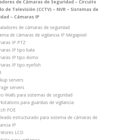
ladores de Cámaras de Seguridad – Circuito
do de Televisión (CCTV) – NVR – Sistemas de
idad – Cámaras IP
taladores de cámaras de seguridad
tema de cámaras de vigilancia IP Megapixel
aras IP PTZ
aras IP tipo bala
aras IP tipo domo
aras IP tipo eyefish
R
kup servers
rage servers
eo Walls para sistemas de seguridad
kstations para guardias de vigilancia
tch POE
leado estructurado para sistema de cámaras de
lancia IP
itores LCD
ticks para vigilancia