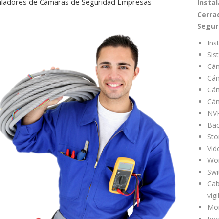
aladores de Cámaras de Seguridad Empresas
Insta
Cerra
Segur
Ins
Sis
Cám
Cám
Cám
Cám
NV
Bac
Sto
Vid
Wor
Swi
Cab
vigi
Mon
Joys