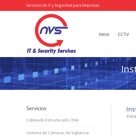
Servicios de IT y Seguridad para Empresas
Inicio
CCTV
Redes
Inicio
CCTV
Ins
Servicios
Ins
Inst
Cableado Estructurado Chile
Sistema de Cámaras de Vigilancia