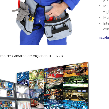
Mon
vigi
Man
Int
con
Instal
ema de Cámaras de Vigilancia IP - NVR