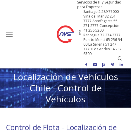
Servicios de IT y Seguridad
para Empresas
Santiago 2 289 77000
Viña del Mar 32 251
7777 Antofagasta 55
271 2777 Concepción
41 256 5200
Rancagua 72 274 3777
Puerto Montt 65 256 94
00 La Serena 51 247
7770 Los Andes 34 237
6300
Buscar
Facebook
YouTube
Foursquare
Pinterest
Linke
Localización de Vehículos
Chile - Control de
Estás aquí:
Vehículos
Control de Flota - Localización de