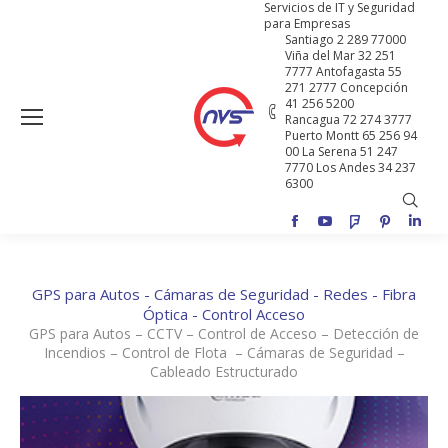
Servicios de IT y Seguridad
para Empresas
Santiago 2 289 77000
Viña del Mar 32 251
7777 Antofagasta 55
271 2777 Concepción
41 256 5200
Rancagua 72 274 3777
Puerto Montt 65 256 94
00 La Serena 51 247
7770 Los Andes 34 237
6300
Buscar
Facebook
YouTube
Foursquare
Pinterest
Linke
GPS para Autos - Cámaras de Seguridad - Redes - Fibra
Óptica - Control Acceso
GPS para Autos – CCTV – Control de Acceso – Detección de
Incendios – Control de Flota – Cámaras de Seguridad –
Cableado Estructurado