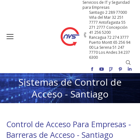
Servicios de IT y Seguridad
para Empresas
Santiago 2 289 77000
Viña del Mar 32 251
7777 Antofagasta 55
271 2777 Concepción
41 256 5200
Rancagua 72 274 3777
Puerto Montt 65 256 94
00 La Serena 51 247
7770 Los Andes 34 237
6300
Buscar
Facebook
YouTube
Foursquare
Pinterest
Linke
Sistemas de Control de
Estás aquí:
Acceso - Santiago
Control de Acceso Para Empresas -
Barreras de Acceso - Santiago