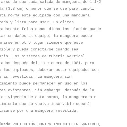
rarse de que cada salida de manguera de 1 1/2 
da (3.8 cm) o menor que se use para cumplir 
sta norma esté equipada con una manguera 
tada y lista para usar. En climas 
madamente fríos donde dicha instalación puede 
tar en daños al equipo, la manguera puede 
enarse en otro lugar siempre que esté 
nible y pueda conectarse cuando sea 
ario. Los sistemas de tubería vertical 
lados después del 1 de enero de 1981, para 
e los empleados, deberán estar equipados con 
eras revestidas. La manguera sin 
timiento puede permanecer en uso en los 
mas existentes. Sin embargo, después de la 
 de vigencia de esta norma, la manguera sin 
timiento que se vuelva inservible deberá 
lazarse por una manguera revestida.
úmeda PROTECCIÓN CONTRA INCENDIO EN SANTIAGO, 