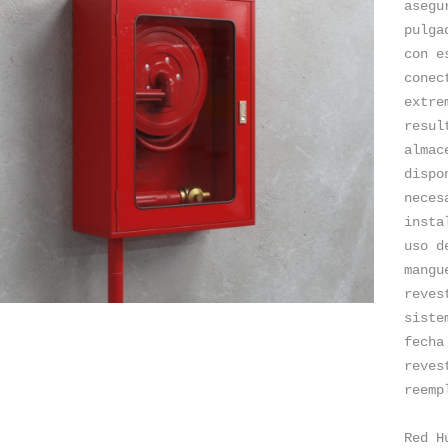
asegu
pulga
con e
conec
extre
resul
almac
dispo
neces
insta
uso d
mangu
reves
siste
fecha
reves
reemp
Red H