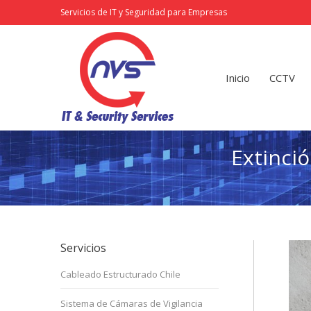
Servicios de IT y Seguridad para Empresas
Inicio
CCTV
Redes
Inicio
CCTV
Extinci
Servicios
Cableado Estructurado Chile
Sistema de Cámaras de Vigilancia