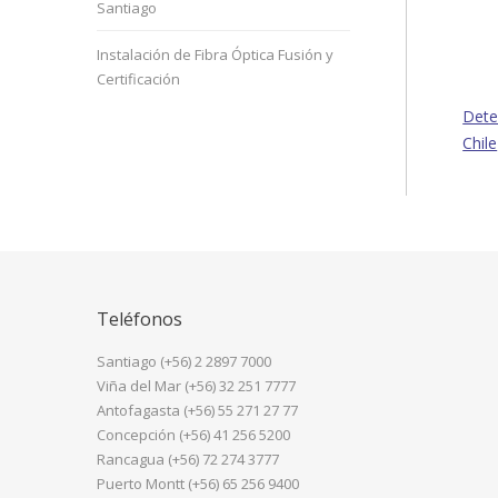
Santiago
Instalación de Fibra Óptica Fusión y
Certificación
Dete
Chile
Teléfonos
Santiago (+56) 2 2897 7000
Viña del Mar (+56) 32 251 7777
Antofagasta (+56) 55 271 27 77
Concepción (+56) 41 256 5200
Rancagua (+56) 72 274 3777
Puerto Montt (+56) 65 256 9400