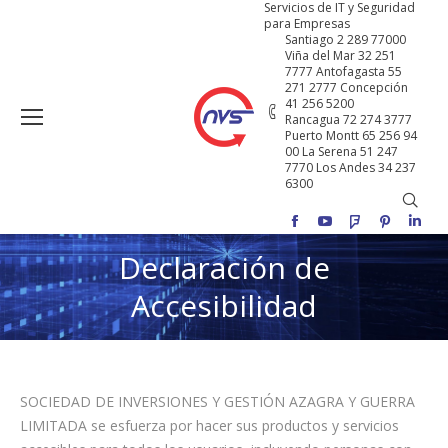
Servicios de IT y Seguridad
para Empresas
Santiago 2 289 77000
Viña del Mar 32 251
7777 Antofagasta 55
271 2777 Concepción
41 256 5200
Rancagua 72 274 3777
Puerto Montt 65 256 94
00 La Serena 51 247
7770 Los Andes 34 237
6300
Buscar
Facebook
YouTube
Foursquare
Pinterest
Linke
Declaración de
Accesibilidad
SOCIEDAD DE INVERSIONES Y GESTIÓN AZAGRA Y GUERRA
LIMITADA se esfuerza por hacer sus productos y servicios