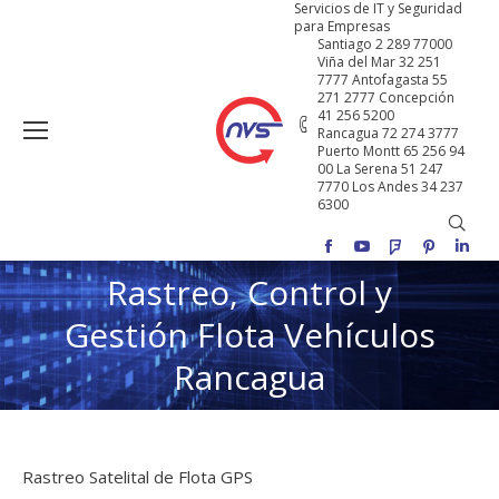
Servicios de IT y Seguridad
para Empresas
Santiago 2 289 77000
Viña del Mar 32 251
7777 Antofagasta 55
271 2777 Concepción
41 256 5200
Rancagua 72 274 3777
Puerto Montt 65 256 94
00 La Serena 51 247
7770 Los Andes 34 237
6300
Buscar
Facebook
YouTube
Foursquare
Pinterest
Linke
Rastreo, Control y
Gestión Flota Vehículos
Estás aquí:
Rancagua
Rastreo Satelital de Flota GPS