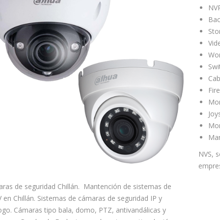
NVR
Bac
Sto
Vid
Wor
Swi
Cab
Fir
Mon
Joy
Mon
Man
NVS, s
empres
ras de seguridad Chillán. Mantención de sistemas de
 en Chillán. Sistemas de cámaras de seguridad IP y
ogo. Cámaras tipo bala, domo, PTZ, antivandálicas y