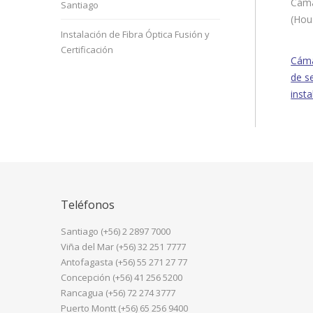
Cáma
Santiago
(Hou
Instalación de Fibra Óptica Fusión y
Certificación
Cáma
de s
inst
Teléfonos
Santiago (+56) 2 2897 7000
Viña del Mar (+56) 32 251 7777
Antofagasta (+56) 55 271 27 77
Concepción (+56) 41 256 5200
Rancagua (+56) 72 274 3777
Puerto Montt (+56) 65 256 9400