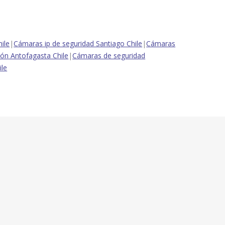
ile
|
Cámaras ip de seguridad Santiago Chile
|
Cámaras
ión Antofagasta Chile
|
Cámaras de seguridad
ile