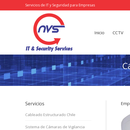
Servicios de IT y Seguridad para Empresas
Inicio
CCTV
Redes
Inicio
CCTV
C
Servicios
Empr
Cableado Estructurado Chile
Sistema de Cámaras de Vigilancia