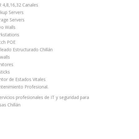
 4,8,16,32 Canales
kup Servers
rage Servers
eo Walls
kstations
tch POE
leado Estructurado Chillán
ewalls
itores
sticks
tor de Estados Vitales
tenimiento Profesional.
ervicios profesionales de IT y seguridad para
as Chillán