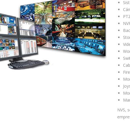
Sis
Cám
PTZ
NVR
Bac
Sto
Vid
Wor
Swi
Cab
Fir
Mon
Joy
Mon
Man
NVS, s
empres