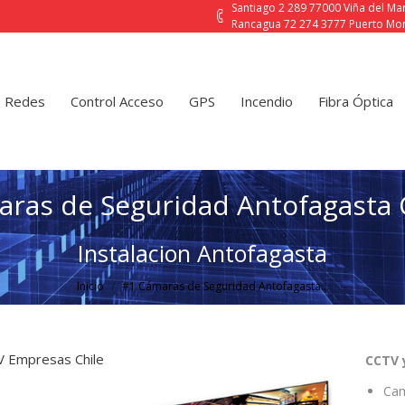
Santiago 2 289 77000 Viña del M
Rancagua 72 274 3777 Puerto Mon
Control Acceso
GPS
Incendio
Fibra Óptica
Contact
Redes
Control Acceso
GPS
Incendio
Fibra Óptica
ras de Seguridad Antofagasta 
Estás aquí:
Instalacion Antofagasta
Inicio
#1 Cámaras de Seguridad Antofagasta…
 Empresas Chile
CCTV 
Cam