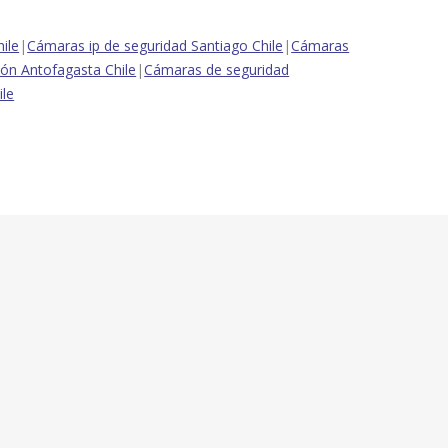
ile
|
Cámaras ip de seguridad Santiago Chile
|
Cámaras
ión Antofagasta Chile
|
Cámaras de seguridad
ile