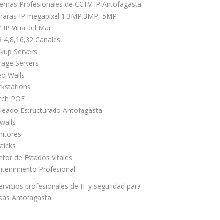
temas Profesionales de CCTV IP Antofagasta
aras IP megapixel 1.3MP,3MP, 5MP
 IP Vina del Mar
 4,8,16,32 Canales
kup Servers
rage Servers
eo Walls
kstations
tch POE
leado Estructurado Antofagasta
ewalls
itores
sticks
tor de Estados Vitales
tenimiento Profesional.
ervicios profesionales de IT y seguridad para
as Antofagasta