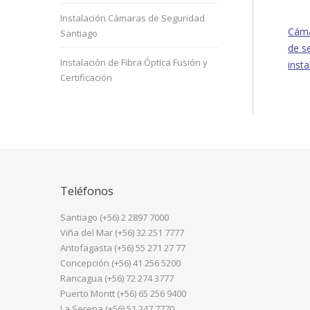
Instalación Cámaras de Seguridad
Cáma
Santiago
de s
Instalación de Fibra Óptica Fusión y
inst
Certificación
Teléfonos
Santiago (+56) 2 2897 7000
Viña del Mar (+56) 32 251 7777
Antofagasta (+56) 55 271 27 77
Concepción (+56) 41 256 5200
Rancagua (+56) 72 274 3777
Puerto Montt (+56) 65 256 9400
La Serena (+56) 51 247 7770