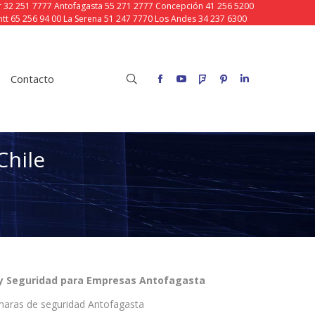
ar 32 251 7777 Antofagasta 55 271 2777 Concepción 41 256 5200
tt 65 256 94 00 La Serena 51 247 7770 Los Andes 34 237 6300
o
Buscar:
Facebook
YouTube
Foursquare
Pinterest
Linkedin
Contacto
Buscar:
Facebook
YouTube
Foursquare
Pinterest
Linkedin
Chile
y Seguridad para Empresas Antofagasta
aras de seguridad Antofagasta