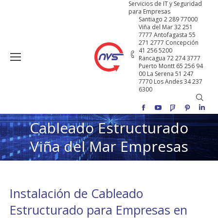
Servicios de IT y Seguridad
para Empresas
Santiago 2 289 77000
Viña del Mar 32 251
7777 Antofagasta 55
271 2777 Concepción
41 256 5200
Rancagua 72 274 3777
Puerto Montt 65 256 94
00 La Serena 51 247
7770 Los Andes 34 237
6300
Buscar
Facebook
YouTube
Foursquare
Pinterest
Linke
Cableado Estructurado
Estás aquí:
Viña del Mar Empresas
Instalación de Cableado
Estructurado para Empresas en