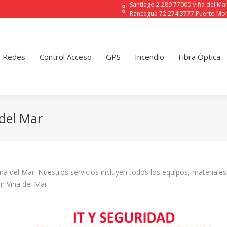
Santiago 2 289 77000 Viña del M
Rancagua 72 274 3777 Puerto Mon
Control Acceso
GPS
Incendio
Fibra Óptica
Contact
Redes
Control Acceso
GPS
Incendio
Fibra Óptica
del Mar
a del Mar. Nuestros servicios incluyen todos los equipos, materiales,
n Viña del Mar